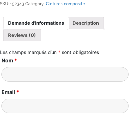
pour
SKU:
152343
Category:
Clotures composite
poteau
COST
quantity
Demande d'informations
Description
Reviews (0)
Les champs marqués d’un
*
sont obligatoires
Nom
*
Email
*