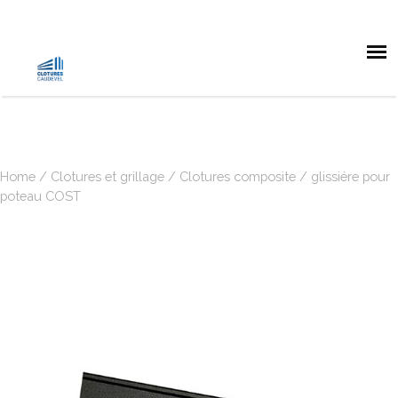
Home
/
Clotures et grillage
/
Clotures composite
/ glissiére pour
poteau COST