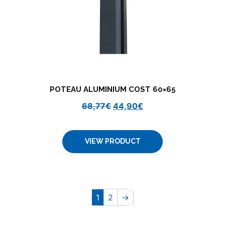
POTEAU ALUMINIUM COST 60×65
68,77
€
44,90
€
VIEW PRODUCT
1
2
→