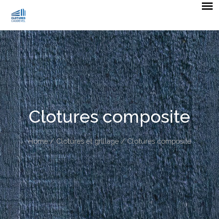
Clotures composite
Home
/
Clotures et grillage
/ Clotures composite