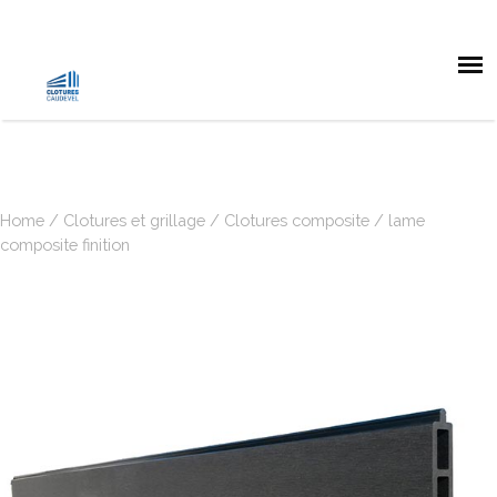
Home
/
Clotures et grillage
/
Clotures composite
/ lame
composite finition