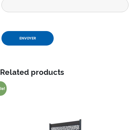
Related products
le!