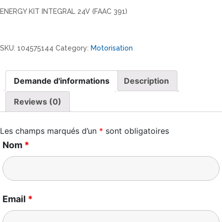
ENERGY KIT INTEGRAL 24V (FAAC 391)
Automatisme
de
SKU:
104575144
Category:
Motorisation
fermeture
portail
battant
Demande d'informations
Description
ENERGY
Reviews (0)
KIT
INTEGRAL
24V
Les champs marqués d’un
*
sont obligatoires
(FAAC
Nom
*
391)
quantity
Email
*