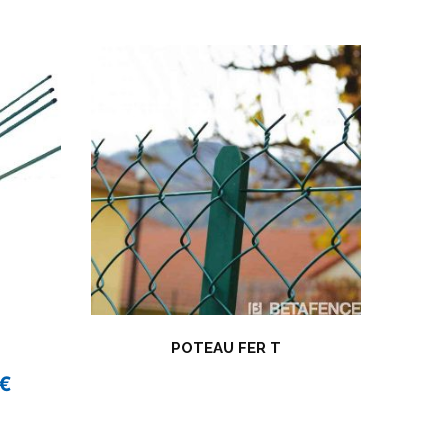
POTEAU FER T
€