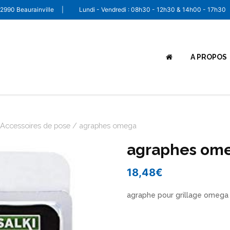
 62990 Beaurainville
|
Lundi - Vendredi : 08h30 - 12h30 & 14h00 - 17h30
A PROPOS
Accessoires de pose
/ agraphes omega
agraphes om
18,48
€
agraphe pour grillage omega
agraphes
omega