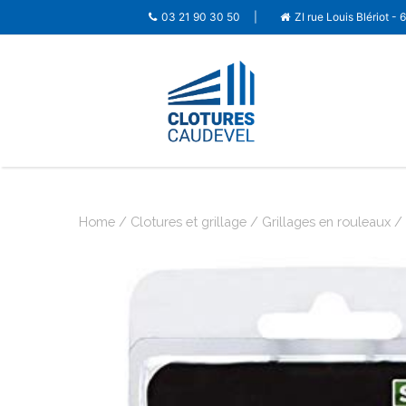
03 21 90 30 50
|
ZI rue Louis Blériot -
Home
/
Clotures et grillage
/
Grillages en rouleaux
/