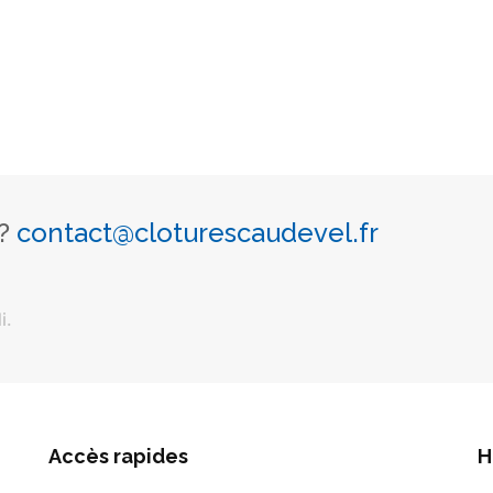
 ?
contact@cloturescaudevel.fr
i.
Accès rapides
H