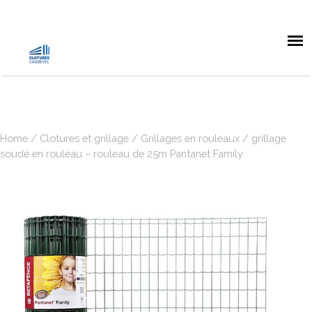
Home
/
Clotures et grillage
/
Grillages en rouleaux
/ grillage
soudé en rouleau – rouleau de 25m Pantanet Family