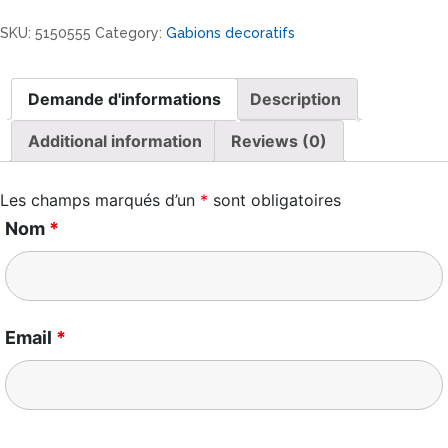
decoratif
SKU:
5150555
Category:
Gabions decoratifs
como
triangle
quantity
Demande d'informations
Description
Additional information
Reviews (0)
Les champs marqués d’un
*
sont obligatoires
Nom
*
Email
*