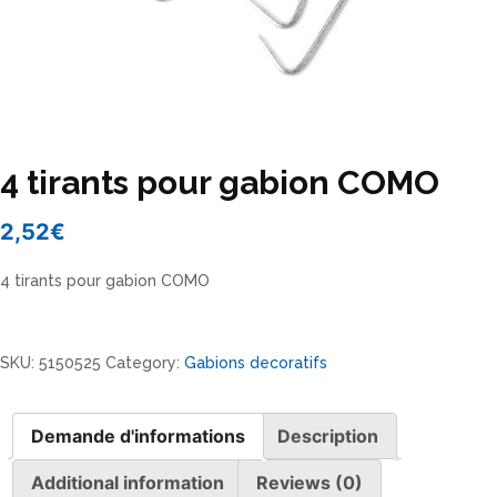
4 tirants pour gabion COMO
2,52
€
4 tirants pour gabion COMO
4
tirants
SKU:
5150525
Category:
Gabions decoratifs
pour
gabion
COMO
Demande d'informations
Description
quantity
Additional information
Reviews (0)