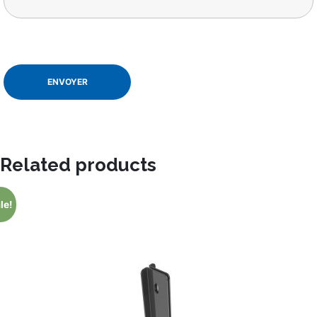
Related products
le!