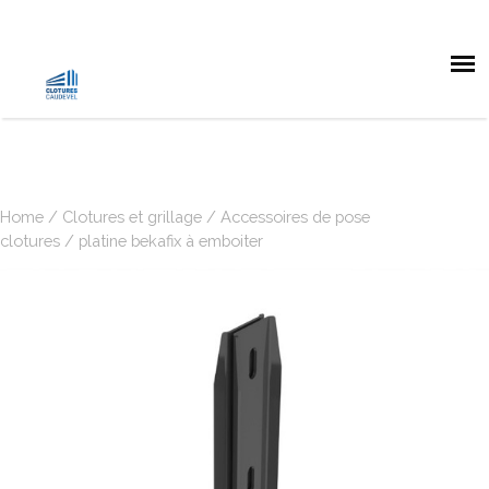
Home
/
Clotures et grillage
/
Accessoires de pose
clotures
/ platine bekafix à emboiter