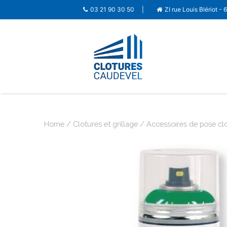
03 21 90 30 50
|
ZI rue Louis Blériot -
Home
/
Clotures et grillage
/
Accessoires de pose cl