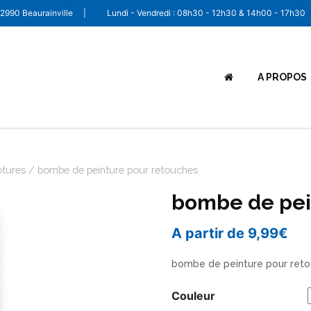
 62990 Beaurainville
|
Lundi - Vendredi : 08h30 - 12h30 & 14h00 - 17h30
A PROPOS
otures
/ bombe de peinture pour retouches
bombe de pei
A partir de
9,99
€
bombe de peinture pour ret
Couleur