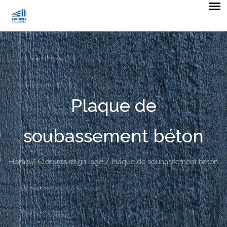
Plaque de
soubassement béton
Home
/
Clotures et grillage
/ Plaque de soubassement béton