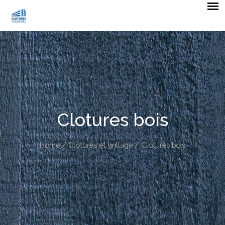
Clotures bois
Home
/
Clotures et grillage
/ Clotures bois